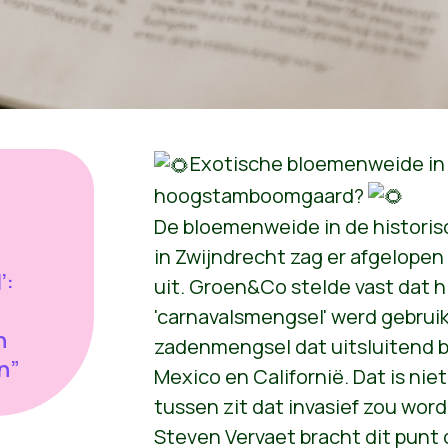
Exotische bloemenweide in
hoogstamboomgaard?
De
bloemenweide in de histor
in Zwijndrecht zag er afgelopen 
’:
uit. Groen&Co stelde vast dat h
'carnavalsmengsel' werd gebrui
n
zadenmengsel dat uitsluitend b
n”
Mexico en Californië. Dat is niet
tussen zit dat invasief zou wor
Steven Vervaet
bracht dit punt 