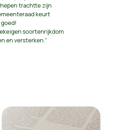
epen trachtte zijn
gemeenteraad keurt
 goed!
reekeigen soortenrijkdom
n en versterken."