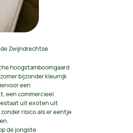
 de Zwijndrechtse
ische hoogstamboomgaard
zomer bijzonder kleurrijk
iervoor een
kt, een commercieel
estaat uit exoten uit
 zonder risico als er eentje
den.
op de jongste