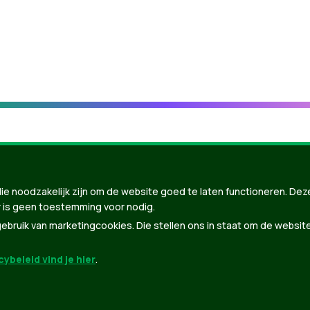
ie noodzakelijk zijn om de website goed te laten functioneren. Dez
 is geen toestemming voor nodig.
bruik van marketingcookies. Die stellen ons in staat om de websit
ybeleid vind je hier
.
nBuilder
| Gebouwd door
Tectonica