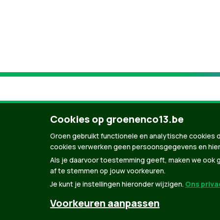
Cookies op groenenco13.be
Groen gebruikt functionele en analytische cookies d
cookies verwerken geen persoonsgegevens en hier
Als je daarvoor toestemming geeft, maken we ook ge
af te stemmen op jouw voorkeuren.
Je kunt je instellingen hieronder wijzigen.
Ons privac
© Copyright Groen 2026 | Gemaakt met
Natio
Voorkeuren aanpassen