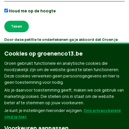
Houd me op de hoogte
Door deze petitie te ondertekenen ga je akkoord dat Groen je
gegevens verwerkt en bijhoudt volgens
haar privacybeleid
. Als je
aanvinkt dat je e-mails wilt ontvangen, houden we je op de
Cookies op groenenco13.be
hoogte volgens je interesses. Je kan je gegevens opvragen,
laten verbeteren of laten verwijderen.
Groen gebruikt functionele en analytische cookies die
noodzakelijk zijn om de website goed te laten functioneren.
Deze cookies verwerken geen persoonsgegevens en hier is
geen toestemming voor nodig.
Als je daarvoor toestemming geeft, maken we ook gebruik van
marketingcookies. Die stellen ons in staat om de website
beter af te stemmen op jouw voorkeuren.
Je kunt je instellingen hieronder wijzigen.
Ons privacybeleid
vind je hier
.
Voorkeuren aanpassen