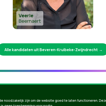
Veerle
Beernaert
Alle kandidaten uit Beveren-Kruibeke-Zwijndrecht
ie noodzakelijk zijn om de website goed te laten functioneren. Dez
 is geen toestemming voor nodig.