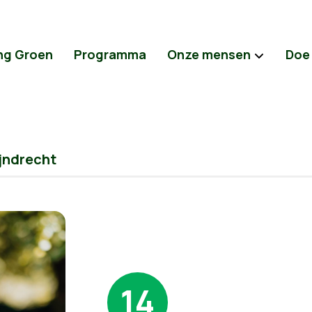
ng Groen
Programma
Onze mensen
Doe
jndrecht
14