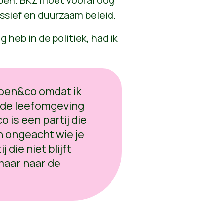
epen. BKZ moet vooral oog
ssief en duurzaam beleid.
 heb in de politiek, had ik
.
roen&co omdat ik
nde leefomgeving
 is een partij die
 ongeacht wie je
 die niet blijft
maar naar de