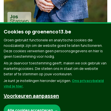
Jos
Stassen
Cookies op groenenco13.be
Groen gebruikt functionele en analytische cookies die
noodzakelijk zijn om de website goed te laten functioneren.
Deze cookies verwerken geen persoonsgegevens en hier is
geen toestemming voor nodig.
Alle kandidaten uit Beveren-Kruibeke-Zwijndrecht
Als je daarvoor toestemming geeft, maken we ook gebruik van
marketingcookies. Die stellen ons in staat om de website
beter af te stemmen op jouw voorkeuren.
Je kunt je instellingen hieronder wijzigen.
Ons privacybeleid
vind je hier
.
Voorkeuren aanpassen
Groen.be
Noodzakelijke cookies:
Alle cookies accepteren