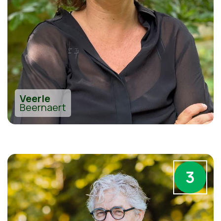
Veerle
Beernaert
3