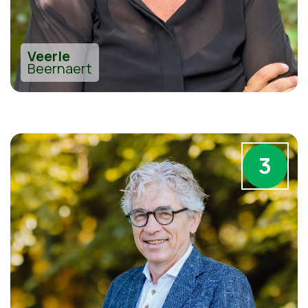
Veerle
Beernaert
3