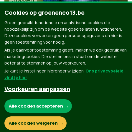
Cookies op groenenco13.be
Groen gebruikt functionele en analytische cookies die
noodzakelijk zijn om de website goed te laten functioneren.
Deze cookies verwerken geen persoonsgegevens en hier is
geen toestemming voor nodig.
Alle kandidaten uit Beveren-Kruibeke-Zwijndrecht
Als je daarvoor toestemming geeft, maken we ook gebruik van
marketingcookies. Die stellen ons in staat om de website
beter af te stemmen op jouw voorkeuren.
Je kunt je instellingen hieronder wijzigen.
Ons privacybeleid
vind je hier
.
Voorkeuren aanpassen
Groen.be
Noodzakelijke cookies:
Alle cookies accepteren
Contact
Privacybeleid
Functionele en analytische cookies:
Alle cookies weigeren
© Copyright Groen 2026 | Gemaakt met
NationBuilder
| Gebouwd door
Tectonica