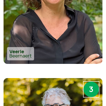
Veerle
Beernaert
3